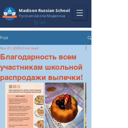
Madison Russian School
Русская Школа Мэдисона
Cart
Post
Nov 21, 2025
0 min read
Благодарность всем
участникам школьной
распродажи выпечки!