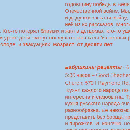
годовщину победы в Вели
Отечественной войне. Мы,
и дедушки застали войну, 
ней из их рассказов. Многи
 Кто-то потерял близких и жил в детдомах, кто-то уш
м уроке дети смогут послушать рассказы "из первых ру
олоде, и эвакуациях. 
Возраст: от десяти лет
Бабушкины рецепты
 - 
5:30 часов – Good Shepher
Church; 5701 Raymond Rd.
 Кухня каждого народа по-своему 
интересна и самобытна. Т
кухня русского народа оче
разнообразна. Ее невозмо
представить без борща, г
и пирожков. И, конечно, не