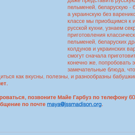
даже представить русскую
пельменей, беларускую - б
а украинскую без вареник
классе мы приобщимся к и
русской кухни, узнаем сек
приготовления классическ
пельменей, беларуских др
колдунов и украинских вар
смогут сначала приготовит
конечно же, попробовать э
замечательные блюда, что
иться как вкусны, полезны, и разнообразны бабушки
ет.
оваться, позвоните Майе Гарбуз по телефону 608
бщение по почте 
maya@jssmadison.org
. 