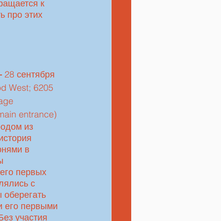
ращается к 
ь про этих 
- 
28 сентября 
d West; 6205 
age 
ain entrance) 
родом из 
история 
рнями в 
ы 
его первых 
лялись с 
 оберегать 
и его первыми 
Без участия 