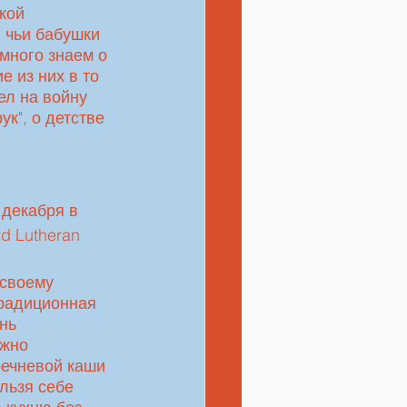
кой 
 чьи бабушки 
много знаем о 
е из них в то 
ел на войну 
к", о детстве 
6 декабря в 
d Lutheran 
радиционная 
нь 
жно 
речневой каши 
льзя себе 