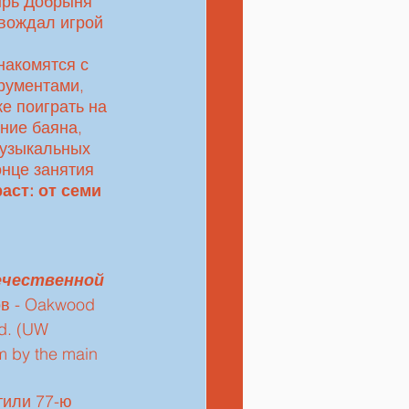
ырь Добрыня 
вождал игрой 
накомятся с 
рументами, 
е поиграть на 
ние баяна, 
музыкальных 
нце занятия 
аст: от семи 
ечественной 
ов - Oakwood 
d. (UW 
 by the main 