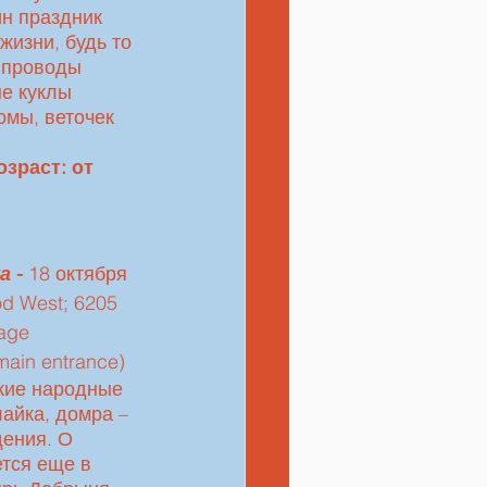
ин праздник 
жизни, будь то 
 проводы 
е куклы 
омы, веточек 
озраст: от 
а
 - 
18 октября 
d West; 6205 
age 
ain entrance) 
айка, домра – 
ения. О 
тся еще в 