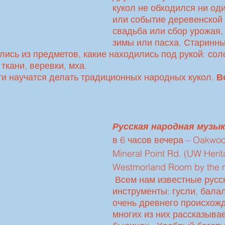
кукол не обходился ни од
или событие деревенской 
свадьба или сбор урожая,
зимы или пасха. Старинны
лись из предметов, какие находились под рукой: сол
ткани, веревки, мха. 
и научатся делать традиционных народных кукол. 
В
Русская народная музык
в 6 часов вечера – Oakwoo
Mineral Point Rd. (UW Herit
Westmorland Room by the m
 Всем нам известные русские народные 
инструменты: гусли, балал
очень древнего происхожд
многих из них рассказывае