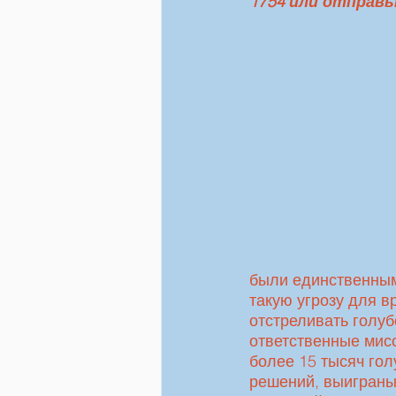
1754 или отправь
были единственным
такую угрозу для в
отстреливать голу
ответственные мисс
более 15 тысяч го
решений, выиграны 