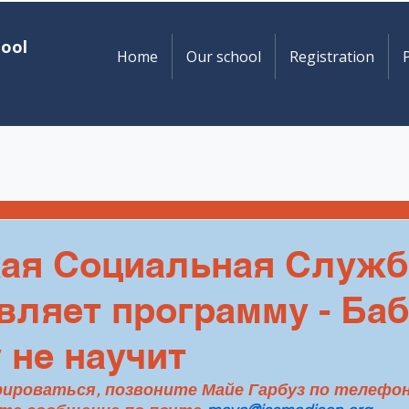
hool
Home
Our school
Registration
P
ая Социальная Служб
вляет программу - Ба
 не научит
роваться, позвоните Майе Гарбуз по телефону