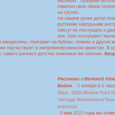
былинах.  Храбрый богат
Никитич свое пение сопро
на гуслях. 
На нашем уроке детки поз
русскими народными инст
смогут их послушать и даж
них. Они послушают звуча
 мандалины, поиграют на бубнах, ложках и других 
кже поучаствуют в импровизирoванном оркестре. В ко
 с самого раннего детства знакомые им песенки. 
Возр
Рассказы o Великой От
Войне
  - 3 ноября в 6 час
West;  6205 Mineral Point R
Heritage Westmorland Room
entrance)
  9 мая 2022 года мы отметили 77-ю 