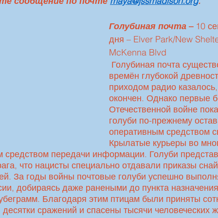
те сообщение по почте 
maya@jssmadison.org
. 
Голубиная почта
 – 
10 се
дня – Elver Park/New Shelte
McKenna Blvd
 Голубиная почта существовала ещё со 
времён глубокой древности
приходом радио казалось, 
окончен. Однако первые б
Отечественной войне пока
голуби по-прежнему оста
оперативным средством св
Крылатые курьеры во мног
 средством передачи информации. Голуби представ
рага, что нацисты специально отдавали приказы сна
бей. За годы войны почтовые голуби успешно выполн
ии, добираясь даже ранеными до пункта назначения
лубеграмм. Благодаря этим птицам были приняты сот
десятки сражений и спасены тысячи человеческих ж