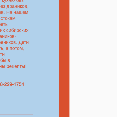
 кухню без 
ез драников, 
ов. На нашем 
стокам 
реты 
их сибирских 
аников-
еников. Дети 
ь, а потом, 
ти 
бы в 
ны рецепты! 
-229-1754 