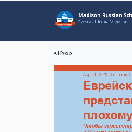
Madison Russian Sc
Русская Школа Мэдисона
All Posts
Aug 11, 2022
3 min read
Еврейск
предста
плохому
Чтобы зарегистри