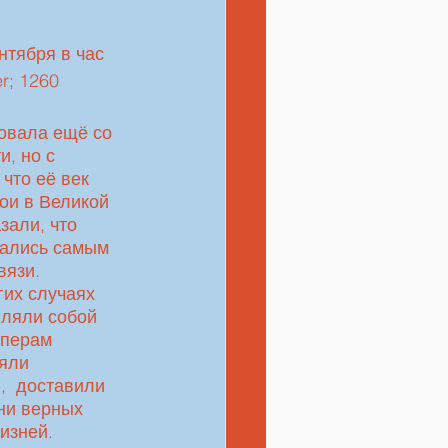
нтября в час 
r; 1260 
, но с 
что её век 
ои в Великой 
зали, что 
вались самым 
язи. 
их случаях 
ляли собой 
йперам 
яли 
,  доставили 
ни верных 
изней. 