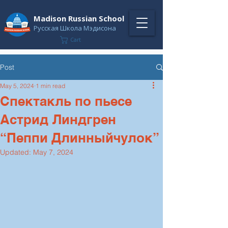
Madison Russian School
Русская Школа Мэдисона
Cart
Post
May 5, 2024
1 min read
Спектакль по пьесе
Астрид Линдгрен
“Пеппи Длинныйчулок”
Updated:
May 7, 2024