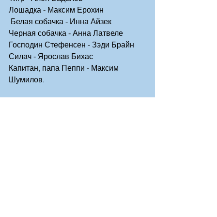
Лошадка - Максим Ерохин
 Белая собачка - Инна Айзек
Черная собачка - Анна Латвеле
Господин Стефенсен - Зэди Брайн
Силач - Ярослав Бихас
Капитан, папа Пеппи - Максим 
Шумилов.
Декорации помогали выполнять 
Нина Прилуцка, Софья Шумилова, 
Мира Джени, Лиза Крылова.
Мы благодарим Елену Бихас за 
помощь в постановке нашего 
спектакля.