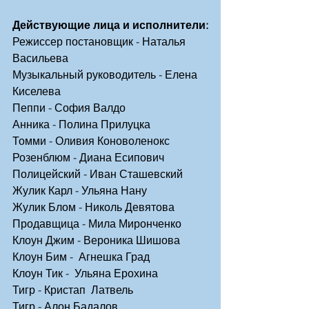
Действующие лица и исполнители:
Режиссер постановщик - Наталья 
Васильева
Музыкальный руководитель - Елена 
Киселева
Пеппи - София Валдо
Анника - Полина Прилуцка
Томми - Оливия Коноволенокс
Розенблюм - Диана Есипович
Полицейский - Иван Сташевский
Жулик Карл - Ульяна Нану
Жулик Блом - Николь Девятова
Продавщица - Мила Миронченко
Клоун Джим - Вероника Шишова
Клоун Бим -  Агнешка Град
Клоун Тик -  Ульяна Ерохина
Тигр - Кристап  Латвель
Тигр - Алон Бадалов