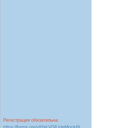
Регистрация обязательна: 
https://forms.gle/vtt2eLVGfUdeMnpH9