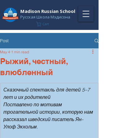
Madison Russian School
Русская Школа Мэдисона
Cart
Post
May 4
1 min read
Рыжий, честный,
влюбленный
Сказочный спектакль для детей 5–7 
лет и их родителей
Поставлено по мотивам 
трогательной истории, которую нам 
рассказал шведский писатель Ян-
Улоф Экхольм.