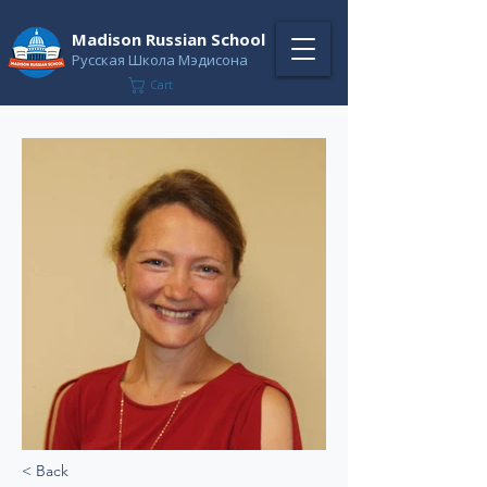
Madison Russian School
Русская Школа Мэдисона
Cart
< Back