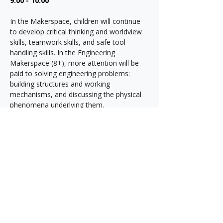
9:00 - 10:00
In the Makerspace, children will continue 
to develop critical thinking and worldview 
skills, teamwork skills, and safe tool 
handling skills. In the Engineering 
Makerspace (8+), more attention will be 
paid to solving engineering problems: 
building structures and working 
mechanisms, and discussing the physical 
phenomena underlying them.
Our main goal is to support and develop 
your child's natural need to learn about 
the world around them, while 
simultaneously enriching their Russian 
vocabulary.
Learning is fun!
Русский для Эритажников: Давай 
играть по-русски!