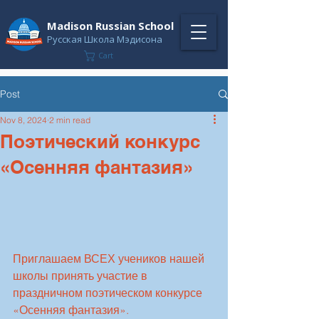
Madison Russian School
Русская Школа Мэдисона
Cart
Post
Nov 8, 2024
2 min read
Поэтический конкурс
«Осенняя фантазия»
Приглашаем ВСЕХ учеников нашей 
школы принять участие в 
праздничном поэтическом конкурсе 
«Осенняя фантазия».